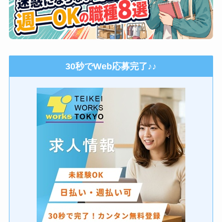
30秒でWeb応募完了♪♪