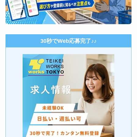
30秒でWeb応募完了♪♪